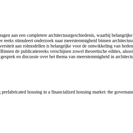
dragen aan een completere architectuurgeschiedenis, waarbij belangrij
De reeks stimuleert onderzoek naar meerstemmigheid binnen architectuur.
rsiteit aan rolmodellen is belangrijke voor de ontwikkeling van heden
 Binnen de publicatiereeks verschijnen zowel theoretische edities, als
esprek en discussie over het thema van meerstemmigheid in architectu
g prefabricated housing in a financialized housing market: the govern